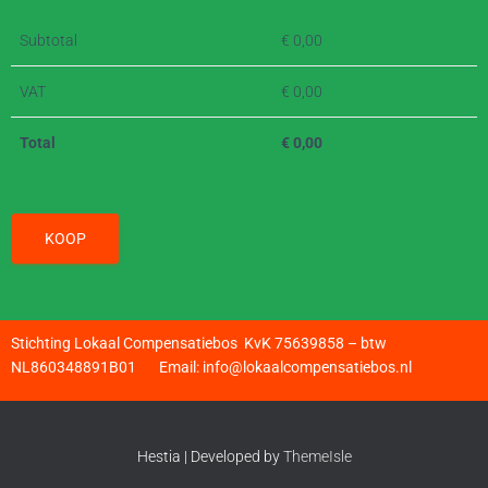
Subtotal
€
0,00
VAT
€
0,00
Total
€
0,00
KOOP
Stichting Lokaal Compensatiebos KvK 75639858 – btw
NL860348891B01 Email: info@lokaalcompensatiebos.nl
Hestia | Developed by
ThemeIsle