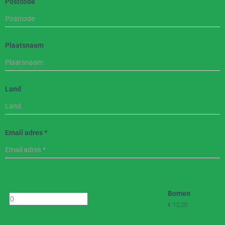
Postcode
Plaatsnaam
Land
Email adres
*
Bomen
€ 12,50