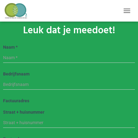
TOGGL
Leuk dat je meedoet!
Naam
*
Bedrijfsnaam
Factuuradres
Straat + huisnummer